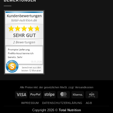
BEWERTUNGEN
Alle Preise inkl. der gesetzlichen MwSt. zzgl. Versandkosten
Visa
PayPal
Stripe
MasterCard
Klarna
Eps
IMPRESSUM
DATENSCHUTZERKLÄRUNG
AGB
Copyright 2026 ©
Total Nutrition