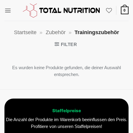
Zum
Inhalt
0
springen
Startseite
»
Zubehör
»
Trainingszubehör
FILTER
Es wurden keine Produkte gefunden, die deiner Auswahl
entsprechen.
Staffelpreise
Die Anzahl der Produkte im Warenkorb beeinflussen den Preis.
Profitiere von unseren Staffelpreisen!