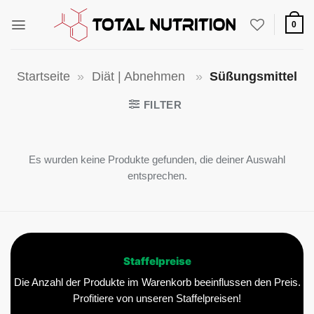
Zum
Inhalt
0
springen
Startseite
»
Diät | Abnehmen
»
Süßungsmittel
FILTER
Es wurden keine Produkte gefunden, die deiner Auswahl
entsprechen.
Staffelpreise
Die Anzahl der Produkte im Warenkorb beeinflussen den Preis.
Profitiere von unseren Staffelpreisen!