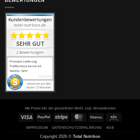
BEWERTUNGEN
Alle Preise inkl. der gesetzlichen MwSt. zzgl. Versandkosten
Visa
PayPal
Stripe
MasterCard
Klarna
Eps
IMPRESSUM
DATENSCHUTZERKLÄRUNG
AGB
Copyright 2026 ©
Total Nutrition