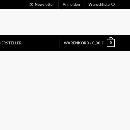
Newsletter
Anmelden
Wunschliste
0
HERSTELLER
WARENKORB /
0,00
€