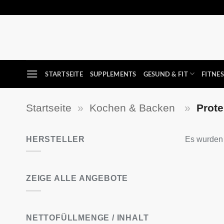
Zum
Inhalt
springen
STARTSEITE
SUPPLEMENTS
GESUND & FIT
FITNE
Startseite
»
Kochen & Backen
»
Prote
HERSTELLER
Es wurden 
ZEIGE ALLE ANGEBOTE
NETTOFÜLLMENGE / INHALT