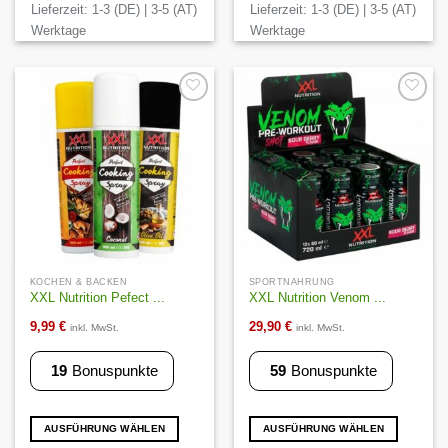
Lieferzeit:
1-3 (DE) | 3-5 (AT)
Lieferzeit:
1-3 (DE) | 3-5 (AT)
mehrere
Varianten
Werktage
Werktage
auf.
Die
Optionen
können
Auf die
Auf die
Wunschliste
Wunschliste
auf
der
Produktseite
gewählt
werden
KOCHEN & BACKEN
SPORTNAHRUNG
XXL Nutrition Pefect ...
XXL Nutrition Venom ...
9,99
€
29,90
€
inkl. MwSt.
inkl. MwSt.
19
Bonuspunkte
59
Bonuspunkte
AUSFÜHRUNG WÄHLEN
AUSFÜHRUNG WÄHLEN