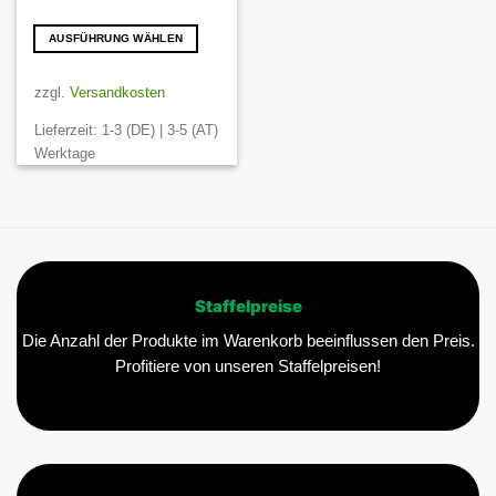
AUSFÜHRUNG WÄHLEN
Dieses
Produkt
zzgl.
Versandkosten
weist
Lieferzeit:
1-3 (DE) | 3-5 (AT)
mehrere
Varianten
Werktage
auf.
Die
Optionen
können
auf
der
Staffelpreise
Produktseite
gewählt
Die Anzahl der Produkte im Warenkorb beeinflussen den Preis.
werden
Profitiere von unseren Staffelpreisen!