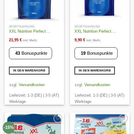
SPORTNAHRUNG
SPORTNAHRUNG
XXL Nutrition Perfect ...
XXL Nutrition Perfect ...
21,95
€
9,90
€
inkl. MwSt.
inkl. MwSt.
43
Bonuspunkte
19
Bonuspunkte
IN DEN WARENKORB
IN DEN WARENKORB
zzgl.
Versandkosten
zzgl.
Versandkosten
Lieferzeit:
1-3 (DE) | 3-5 (AT)
Lieferzeit:
1-3 (DE) | 3-5 (AT)
Werktage
Werktage
Auf die
Auf die
-15%
Wunschliste
Wunschliste