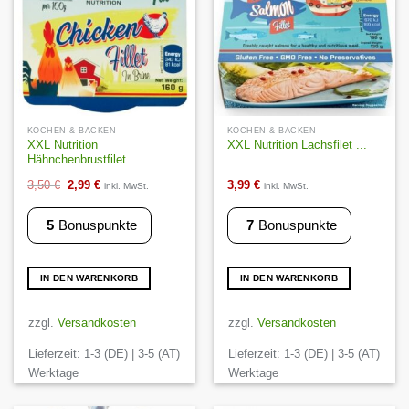
KOCHEN & BACKEN
KOCHEN & BACKEN
XXL Nutrition
XXL Nutrition Lachsfilet ...
Hähnchenbrustfilet ...
Ursprünglicher
Aktueller
3,50
€
2,99
€
3,99
€
inkl. MwSt.
inkl. MwSt.
Preis
Preis
5
Bonuspunkte
7
Bonuspunkte
war:
ist:
3,50 €
2,99 €.
IN DEN WARENKORB
IN DEN WARENKORB
zzgl.
Versandkosten
zzgl.
Versandkosten
Lieferzeit:
1-3 (DE) | 3-5 (AT)
Lieferzeit:
1-3 (DE) | 3-5 (AT)
Werktage
Werktage