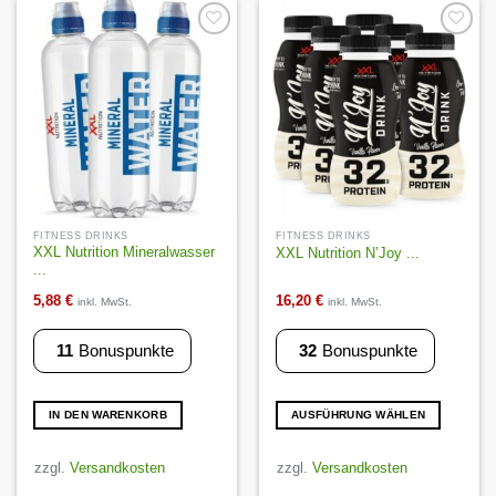
Auf die
Auf die
Wunschliste
Wunschliste
FITNESS DRINKS
FITNESS DRINKS
XXL Nutrition Mineralwasser
XXL Nutrition N’Joy ...
...
5,88
€
16,20
€
inkl. MwSt.
inkl. MwSt.
11
Bonuspunkte
32
Bonuspunkte
IN DEN WARENKORB
AUSFÜHRUNG WÄHLEN
Dieses
Produkt
zzgl.
Versandkosten
zzgl.
Versandkosten
weist