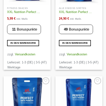
FITNESS SNACKS
ALLE EIWEISS SORTEN
XXL Nutrition Perfect ...
XXL Nutrition Perfect ...
5,99
€
24,90
€
inkl. MwSt.
inkl. MwSt.
11
Bonuspunkte
49
Bonuspunkte
IN DEN WARENKORB
IN DEN WARENKORB
zzgl.
Versandkosten
zzgl.
Versandkosten
Lieferzeit:
1-3 (DE) | 3-5 (AT)
Lieferzeit:
1-3 (DE) | 3-5 (AT)
Werktage
Werktage
Auf die
Auf die
Wunschliste
Wunschliste