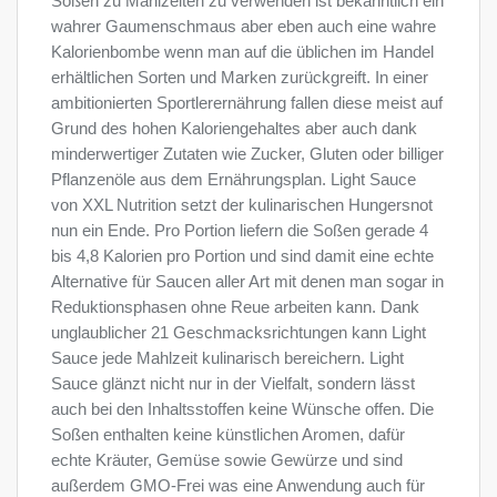
Soßen zu Mahlzeiten zu verwenden ist bekanntlich ein
wahrer Gaumenschmaus aber eben auch eine wahre
Kalorienbombe wenn man auf die üblichen im Handel
erhältlichen Sorten und Marken zurückgreift. In einer
ambitionierten Sportlerernährung fallen diese meist auf
Grund des hohen Kaloriengehaltes aber auch dank
minderwertiger Zutaten wie Zucker, Gluten oder billiger
Pflanzenöle aus dem Ernährungsplan. Light Sauce
von XXL Nutrition setzt der kulinarischen Hungersnot
nun ein Ende. Pro Portion liefern die Soßen gerade 4
bis 4,8 Kalorien pro Portion und sind damit eine echte
Alternative für Saucen aller Art mit denen man sogar in
Reduktionsphasen ohne Reue arbeiten kann. Dank
unglaublicher 21 Geschmacksrichtungen kann Light
Sauce jede Mahlzeit kulinarisch bereichern. Light
Sauce glänzt nicht nur in der Vielfalt, sondern lässt
auch bei den Inhaltsstoffen keine Wünsche offen. Die
Soßen enthalten keine künstlichen Aromen, dafür
echte Kräuter, Gemüse sowie Gewürze und sind
außerdem GMO-Frei was eine Anwendung auch für