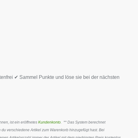
tenfrei ✔ Sammel Punkte und löse sie bei der nächsten
en, ist ein eröffnetes
Kundenkonto
. ** Das System berechnet
 du verschiedene Artikel zum Warenkorb hinzugefügt hast. Bei
en Artikelanzahl immer der Artikel mit dem niedrigsten Preis kostenlos