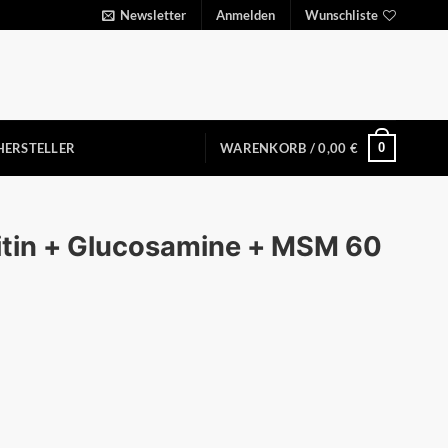
Newsletter
Anmelden
Wunschliste
0
HERSTELLER
WARENKORB /
0,00
€
itin + Glucosamine + MSM 60