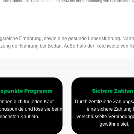
eit von Chondroitin, Glucosamine und MSM bei der Behandlung von Gelenkbeschwerd
sreiche Ernährung, sowie eine gesunde Lebensführung. Nahru
änzung der Nahrung bei Bedarf. Außerhalb der Reichweite von 
spunkte Programm
Sichere Zahlun
ohnen dich für jeden Kauf.
Durch zertifizierte Zahlungsa
nuspunkte und löse sie beim
eine sichere Zahlung 
nächsten Kauf ein.
verschlüsselte Verbindun
gewährleistet.