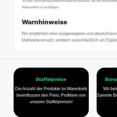
*Es gibt nicht genug wissenschaftliche Beweise, die die Wirksamk
Wirksamkeit zu bestätigen.
Warnhinweise
Wir empfehlen eine ausgewogene und abwechslung
Mahlzeitenersatz, sondern ausschließlich als Erg
Staffelpreise
Bonu
Die Anzahl der Produkte im Warenkorb
Wir bel
beeinflussen den Preis. Profitiere von
Sammle Bo
unseren Staffelpreisen!