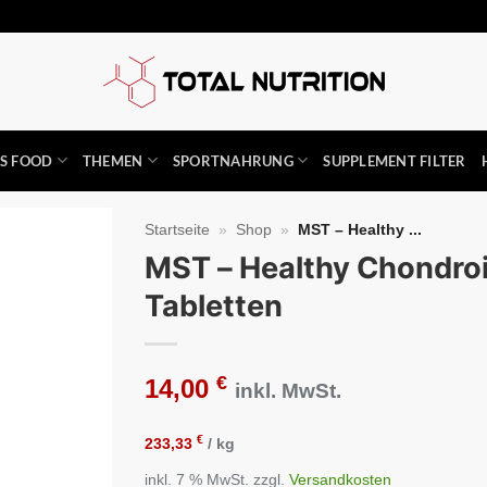
SS FOOD
THEMEN
SPORTNAHRUNG
SUPPLEMENT FILTER
Startseite
»
Shop
»
MST – Healthy ...
MST – Healthy Chondro
Auf die
Tabletten
Wunschliste
€
14,00
inkl. MwSt.
€
233,33
/
kg
inkl. 7 % MwSt.
zzgl.
Versandkosten