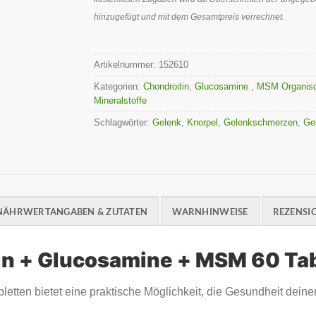
hinzugefügt und mit dem Gesamtpreis verrechnet.
Artikelnummer:
152610
Kategorien:
Chondroitin
,
Glucosamine
,
MSM Organisc
Mineralstoffe
Schlagwörter:
Gelenk
,
Knorpel
,
Gelenkschmerzen
,
Ge
NÄHRWERTANGABEN & ZUTATEN
WARNHINWEISE
REZENSIO
in + Glucosamine + MSM 60 Ta
tten bietet eine praktische Möglichkeit, die Gesundheit deine