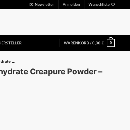
Newsletter
Anmelden
Wunschliste
0
HERSTELLER
WARENKORB /
0,00
€
rate ...
hydrate Creapure Powder –