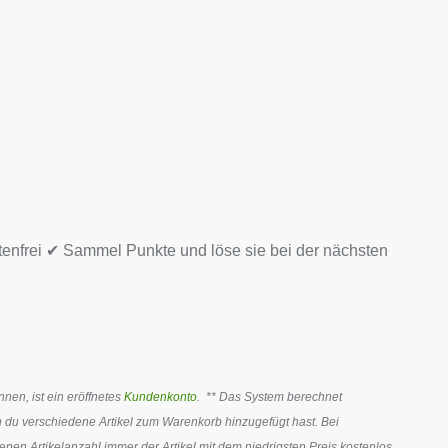
tenfrei ✔ Sammel Punkte und löse sie bei der nächsten
en, ist ein eröffnetes
Kundenkonto
. ** Das System berechnet
 du verschiedene Artikel zum Warenkorb hinzugefügt hast. Bei
en Artikelanzahl immer der Artikel mit dem niedrigsten Preis kostenlos