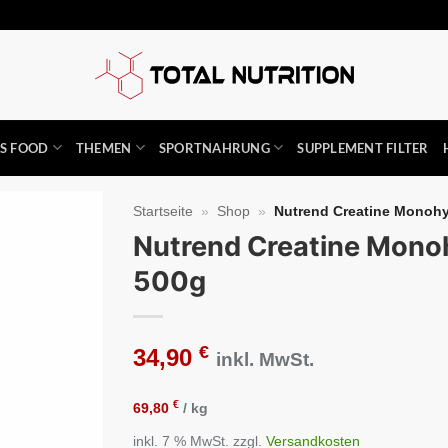
SS FOOD
THEMEN
SPORTNAHRUNG
SUPPLEMENT FILTER
Startseite
»
Shop
»
Nutrend Creatine Monohyd
Nutrend Creatine Mono
Auf die
500g
Wunschliste
€
34,90
inkl. MwSt.
€
69,80
/
kg
inkl. 7 % MwSt.
zzgl.
Versandkosten