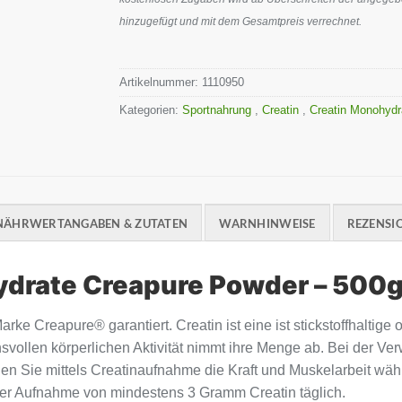
hinzugefügt und mit dem Gesamtpreis verrechnet.
Artikelnummer:
1110950
Kategorien:
Sportnahrung
,
Creatin
,
Creatin Monohyd
NÄHRWERTANGABEN & ZUTATEN
WARNHINWEISE
REZENSIO
ydrate Creapure Powder – 500
arke Creapure® garantiert. Creatin ist eine ist stickstoffhaltig
uchsvollen körperlichen Aktivität nimmt ihre Menge ab. Bei
n Sie mittels Creatinaufnahme die Kraft und Muskelarbeit währ
t der Aufnahme von mindestens 3 Gramm Creatin täglich.