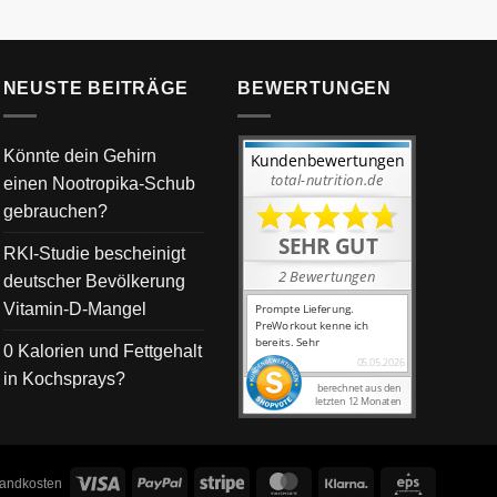
NEUSTE BEITRÄGE
BEWERTUNGEN
Könnte dein Gehirn
einen Nootropika-Schub
gebrauchen?
RKI-Studie bescheinigt
deutscher Bevölkerung
Vitamin-D-Mangel
0 Kalorien und Fettgehalt
in Kochsprays?
Visa
PayPal
Stripe
MasterCard
Klarna
Eps
rsandkosten