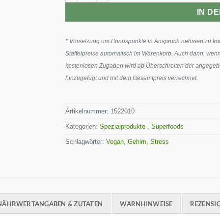
IN D
* Vorsetzung um Bonuspunkte in Anspruch nehmen zu könn
Staffelpreise automatisch im Warenkorb. Auch dann, wenn
kostenlosen Zugaben wird ab Überschreiten der angegeben
hinzugefügt und mit dem Gesamtpreis verrechnet.
Artikelnummer:
1522010
Kategorien:
Spezialprodukte
,
Superfoods
Schlagwörter:
Vegan
,
Gehirn
,
Stress
NÄHRWERTANGABEN & ZUTATEN
WARNHINWEISE
REZENSIO