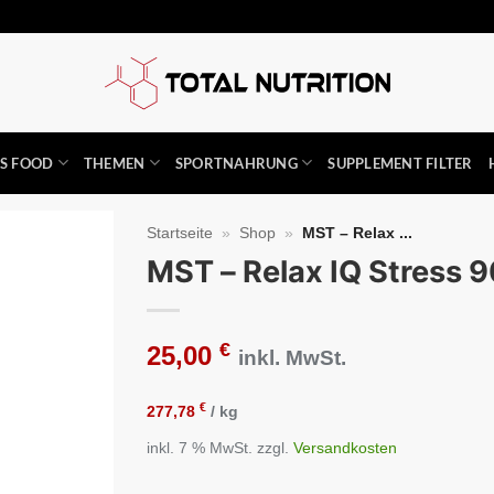
SS FOOD
THEMEN
SPORTNAHRUNG
SUPPLEMENT FILTER
Startseite
»
Shop
»
MST – Relax ...
MST – Relax IQ Stress 
Auf die
Wunschliste
€
25,00
inkl. MwSt.
€
277,78
/
kg
inkl. 7 % MwSt.
zzgl.
Versandkosten