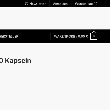
Newsletter
Anmelden
Wunschliste
0
HERSTELLER
WARENKORB /
0,00
€
90 Kapseln