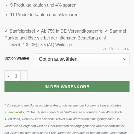
9 Produkte kaufen und 4% sparen
11 Produkte kaufen und 5% sparen
✔ Staffelpreise! ✔ Ab 75€ in DE Versandkostenfrei ✔ Sammel
Punkte und löse sie bei der nächsten Bestellung ein!
Lieferzeit:
1-3 (DE) | 3-5 (AT) Werktage
ZURÜCKSETZEN
Option Wählen
ProFuel Better Sleep Melatonin - 120 Lutschtabletten Menge
IN DEN WARENKORB
* Vorsetzung um Bonuspunkte in Anspruch nehmen zu können, ist ein eröffnetes
Kundenkonto
. ** Das System berechnet Staffelpreise automatisch im Warenkorb.
Auch dann, wenn du verschiedene Artikel zum Warenkorb hinzugefügt hast. Bei
kostenlosen Zugaben wird ab Überschreiten der angegebenen Artikelanzahl immer
der Artikel mit dem niedrigsten Preis kostenlos hinzugefügt und mit dem Gesamtpreis