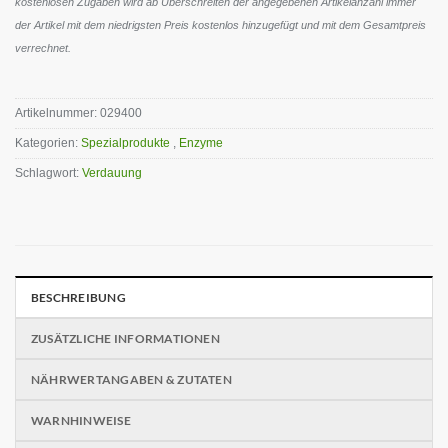
kostenlosen Zugaben wird ab Überschreiten der angegebenen Artikelanzahl immer
der Artikel mit dem niedrigsten Preis kostenlos hinzugefügt und mit dem Gesamtpreis
verrechnet.
Artikelnummer:
029400
Kategorien:
Spezialprodukte
,
Enzyme
Schlagwort:
Verdauung
BESCHREIBUNG
ZUSÄTZLICHE INFORMATIONEN
NÄHRWERTANGABEN & ZUTATEN
WARNHINWEISE