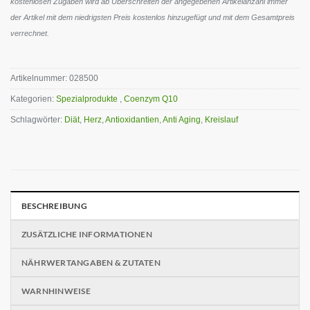
kostenlosen Zugaben wird ab Überschreiten der angegebenen Artikelanzahl immer
der Artikel mit dem niedrigsten Preis kostenlos hinzugefügt und mit dem Gesamtpreis
verrechnet.
Artikelnummer:
028500
Kategorien:
Spezialprodukte
,
Coenzym Q10
Schlagwörter:
Diät
,
Herz
,
Antioxidantien
,
Anti Aging
,
Kreislauf
BESCHREIBUNG
ZUSÄTZLICHE INFORMATIONEN
NÄHRWERTANGABEN & ZUTATEN
WARNHINWEISE