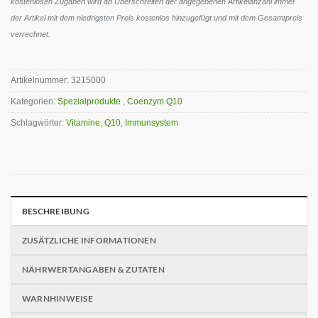
kostenlosen Zugaben wird ab Überschreiten der angegebenen Artikelanzahl immer
der Artikel mit dem niedrigsten Preis kostenlos hinzugefügt und mit dem Gesamtpreis
verrechnet.
Artikelnummer:
3215000
Kategorien:
Spezialprodukte
,
Coenzym Q10
Schlagwörter:
Vitamine
,
Q10
,
Immunsystem
BESCHREIBUNG
ZUSÄTZLICHE INFORMATIONEN
NÄHRWERTANGABEN & ZUTATEN
WARNHINWEISE