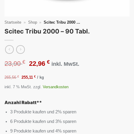
Startseite
»
Shop
»
Scitec Tribu 2000 ...
Scitec Tribu 2000 – 90 Tabl.
€
€
Ursprünglicher
Aktueller
23,90
22,96
inkl. MwSt.
Preis
Preis
€
€
265,56
255,11
/
kg
inkl. 7 % MwSt.
zzgl.
Versandkosten
war:
ist:
23,90 €
22,96 €.
Anzahl Rabatt**
3 Produkte kaufen und 2% sparen
6 Produkte kaufen und 3% sparen
9 Produkte kaufen und 4% sparen