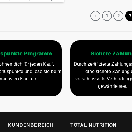
1
2
3
spunkte Programm
Sichere Zahlun
ite
ohnen dich für jeden Kauf.
Durch zertifizierte Zahlungsa
nuspunkte und löse sie beim
eine sichere Zahlung 
nächsten Kauf ein.
verschlüsselte Verbindun
gewährleistet.
KUNDENBEREICH
TOTAL NUTRITION