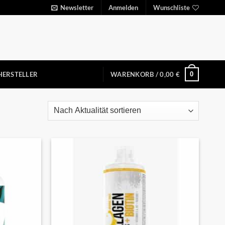
Newsletter
Anmelden
Wunschliste
0
HERSTELLER
WARENKORB /
0,00
€
Auf die
Auf die
Wunschliste
Wunschliste