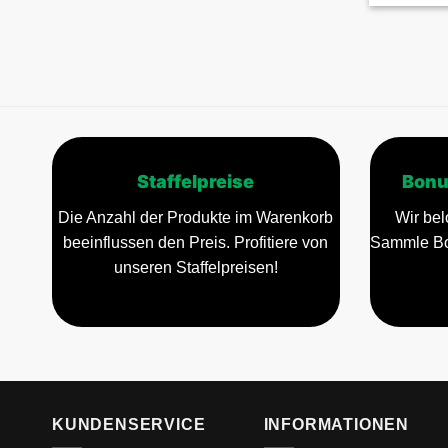
Varianten
auf.
Die
Optionen
können
auf
der
Staffelpreise
Bonu
Produktse
gewählt
Die Anzahl der Produkte im Warenkorb
Wir bel
werden
beeinflussen den Preis. Profitiere von
Sammle Bo
unseren Staffelpreisen!
KUNDENSERVICE
INFORMATIONEN