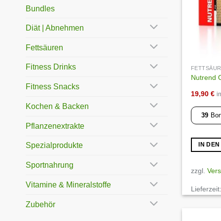
Bundles
Diät | Abnehmen
Fettsäuren
Fitness Drinks
FETTSÄU
Nutrend 
Fitness Snacks
19,90
€
i
Kochen & Backen
39
Bon
Pflanzenextrakte
Spezialprodukte
IN DE
Sportnahrung
zzgl.
Ver
Vitamine & Mineralstoffe
Lieferzeit
Zubehör