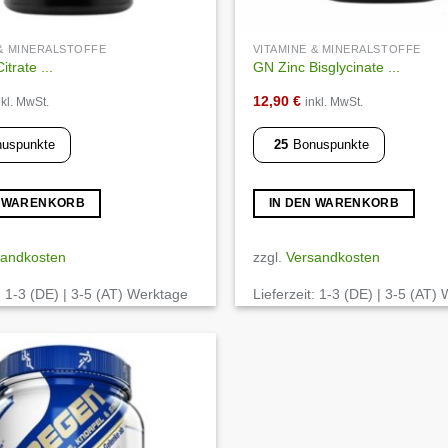
 & MINERALSTOFFE
VITAMINE & MINERALSTOFFE
trate ...
GN Zinc Bisglycinate ...
12,90
€
nkl. MwSt.
inkl. MwSt.
uspunkte
25
Bonuspunkte
N WARENKORB
IN DEN WARENKORB
sandkosten
zzgl.
Versandkosten
:
1-3 (DE) | 3-5 (AT) Werktage
Lieferzeit:
1-3 (DE) | 3-5 (AT)
Auf die
Wunschliste