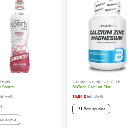
Auf die
Wunschliste
BNEHMEN
VITAMINE & MINERALSTOFFE
 Sports ...
BioTech Calcium Zinc ...
15,90
€
nkl. MwSt.
inkl. MwSt.
G
31
Bonuspunkte
uspunkte