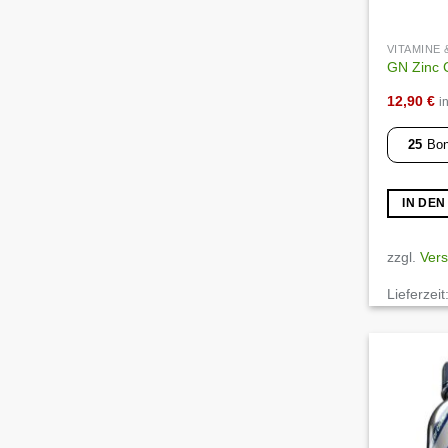
VITAMINE
GN Zinc Ci
12,90
€
i
25
Bon
IN DE
zzgl.
Ver
Lieferzeit