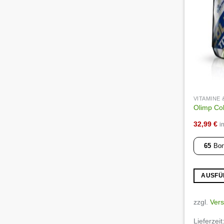
VITAMINE
Olimp Co
32,99
€
i
65
Bon
AUSFÜ
Dieses
Produkt
zzgl.
Ver
weist
Lieferzeit
mehrere