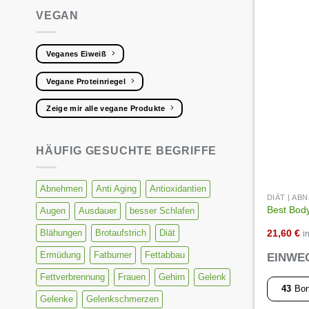
VEGAN
Veganes Eiweiß
Vegane Proteinriegel
Zeige mir alle vegane Produkte
HÄUFIG GESUCHTE BEGRIFFE
Abnehmen
Anti Aging
Antioxidantien
DIÄT | A
Best Body
Augen
Ausdauer
besser Schlafen
21,60
€
Blähungen
Brotaufstrich
Diät
i
Ermüdung
Fatburner
Fettabbau
EINWE
Fettverbrennung
Frauen
Gehirn
Gelenk
43
Bon
Gelenke
Gelenkschmerzen