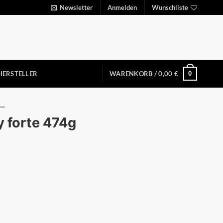
Newsletter
Anmelden
Wunschliste
0
HERSTELLER
WARENKORB /
0,00
€
..
y forte 474g