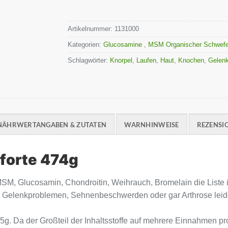
Artikelnummer:
1131000
Kategorien:
Glucosamine
,
MSM Organischer Schwef
Schlagwörter:
Knorpel
,
Laufen
,
Haut
,
Knochen
,
Gelen
NÄHRWERTANGABEN & ZUTATEN
WARNHINWEISE
REZENSIO
 forte 474g
SM, Glucosamin, Chondroitin, Weihrauch, Bromelain die Liste i
 an Gelenkproblemen, Sehnenbeschwerden oder gar Arthrose leid
5g. Da der Großteil der Inhaltsstoffe auf mehrere Einnahmen p