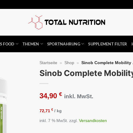
SS FOOD
THEMEN
SPORTNAHRUNG
SUPPLEMENT FILTER
Startseite
»
Shop
»
Sinob Complete Mobility .
Sinob Complete Mobilit
Auf die
Wunschliste
€
34,90
inkl. MwSt.
€
72,71
/
kg
inkl. 7 % MwSt.
zzgl.
Versandkosten