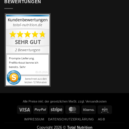
BEWERTUNGEN
Alle Preise inkl. der gesetzlichen MwSt. zzgl. Versandkosten
Visa
PayPal
Stripe
MasterCard
Klarna
Eps
IMPRESSUM
DATENSCHUTZERKLÄRUNG
AGB
Copyright 2026 ©
Total Nutrition