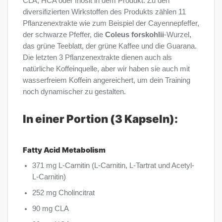
CLA, HCA oder Inosit in dem Produkt. Zu den
diversifizierten Wirkstoffen des Produkts zählen 11
Pflanzenextrakte wie zum Beispiel der Cayennepfeffer,
der schwarze Pfeffer, die
Coleus forskohlii
-Wurzel,
das grüne Teeblatt, der grüne Kaffee und die Guarana.
Die letzten 3 Pflanzenextrakte dienen auch als
natürliche Koffeinquelle, aber wir haben sie auch mit
wasserfreiem Koffein angereichert, um dein Training
noch dynamischer zu gestalten.
In einer Portion (3 Kapseln):
Fatty Acid Metabolism
371 mg L-Carnitin (L-Carnitin, L-Tartrat und Acetyl-
L-Carnitin)
252 mg Cholincitrat
90 mg CLA