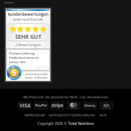
Alle Preise inkl. der gesetzlichen MwSt. zzgl. Versandkosten
Visa
PayPal
Stripe
MasterCard
Klarna
Eps
IMPRESSUM
DATENSCHUTZERKLÄRUNG
AGB
Copyright 2026 ©
Total Nutrition