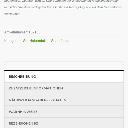
kostenlosen Zugaben wird ab Überschreiten der angegebenen Artikelanzahl immer
der Artikel mit dem niedrigsten Preis kostenlos hinzugefügt und mit dem Gesamtpreis
verrechnet.
Artikelnummer:
152185
Kategorien:
Spezialprodukte
,
Superfoods
BESCHREIBUNG
ZUSÄTZLICHE INFORMATIONEN
NÄHRWERTANGABEN & ZUTATEN
WARNHINWEISE
REZENSIONEN (0)