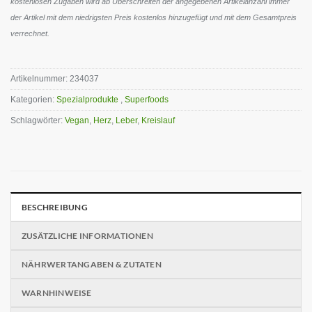
kostenlosen Zugaben wird ab Überschreiten der angegebenen Artikelanzahl immer
der Artikel mit dem niedrigsten Preis kostenlos hinzugefügt und mit dem Gesamtpreis
verrechnet.
Artikelnummer:
234037
Kategorien:
Spezialprodukte
,
Superfoods
Schlagwörter:
Vegan
,
Herz
,
Leber
,
Kreislauf
BESCHREIBUNG
ZUSÄTZLICHE INFORMATIONEN
NÄHRWERTANGABEN & ZUTATEN
WARNHINWEISE