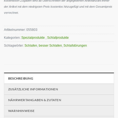
kostenlosen Zugaben wird ab Überschreiten der angegebenen Artikelanzahl immer
der Artikel mit dem niedrigsten Preis kostenlos hinzugefügt und mit dem Gesamtpreis
verrechnet.
Artikelnummer:
055803
Kategorien:
Spezialprodukte
,
Schlafprodukte
Schlagwörter:
Schlafen
,
besser Schlafen
,
Schlafstörungen
BESCHREIBUNG
ZUSÄTZLICHE INFORMATIONEN
NÄHRWERTANGABEN & ZUTATEN
WARNHINWEISE