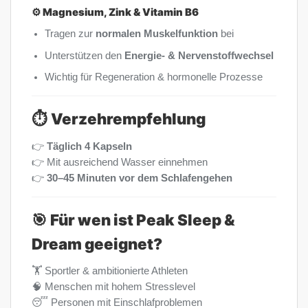
⚙️
Magnesium, Zink & Vitamin B6
Tragen zur
normalen Muskelfunktion
bei
Unterstützen den
Energie- & Nervenstoffwechsel
Wichtig für Regeneration & hormonelle Prozesse
⏱️
Verzehrempfehlung
👉
Täglich 4 Kapseln
👉 Mit ausreichend Wasser einnehmen
👉
30–45 Minuten vor dem Schlafengehen
🎯
Für wen ist Peak Sleep &
Dream geeignet?
🏋️ Sportler & ambitionierte Athleten
🧠 Menschen mit hohem Stresslevel
😴 Personen mit Einschlafproblemen