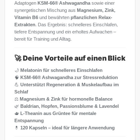
Adaptogen
KSM-66® Ashwagandha
sowie einer
synergetischen Mischung aus
Magnesium, Zink,
Vitamin B6
und bewährten
pflanzlichen Relax-
Extrakten
. Das Ergebnis: schnelleres Einschlafen,
tiefere Entspannung und ein erholtes Aufwachen –
bereit für Training und Alltag.
🚀
Deine Vorteile auf einen Blick
🌙
Melatonin für schnelleres Einschlafen
🧠
KSM-66® Ashwagandha zur Stressreduktion
💪
Unterstützt Regeneration & Muskelaufbau im
Schlaf
⚖️
Magnesium & Zink für hormonelle Balance
🌿
Baldrian, Hopfen, Passionsblume & Lavendel
🫖
L-Theanin aus Grüntee für mentale
Entspannung
💊
120 Kapseln – ideal für längere Anwendung