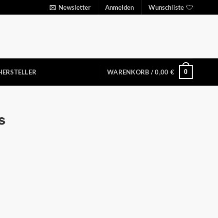
Newsletter
Anmelden
Wunschliste
0
HERSTELLER
WARENKORB /
0,00
€
s