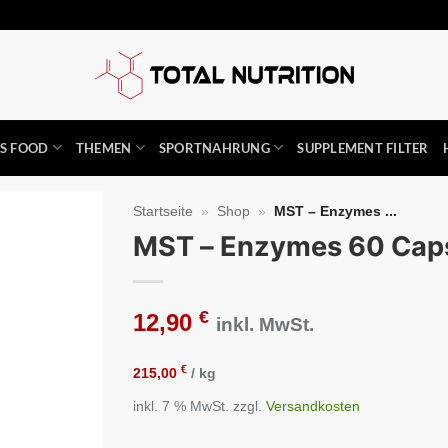
SS FOOD
THEMEN
SPORTNAHRUNG
SUPPLEMENT FILTER
Startseite
»
Shop
»
MST – Enzymes ...
MST – Enzymes 60 Cap
Auf die
Wunschliste
€
12,90
inkl. MwSt.
€
215,00
/
kg
inkl. 7 % MwSt.
zzgl.
Versandkosten