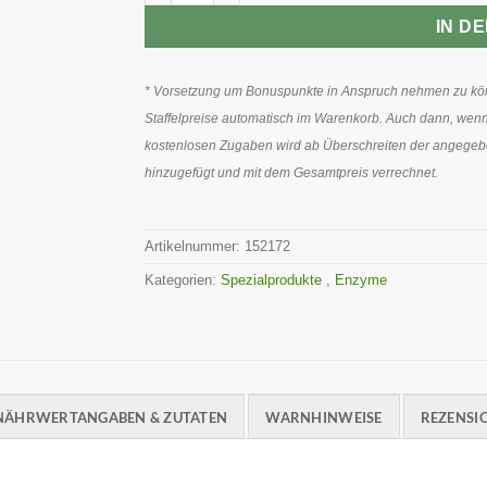
IN D
* Vorsetzung um Bonuspunkte in Anspruch nehmen zu könn
Staffelpreise automatisch im Warenkorb. Auch dann, wenn
kostenlosen Zugaben wird ab Überschreiten der angegeben
hinzugefügt und mit dem Gesamtpreis verrechnet.
Artikelnummer:
152172
Kategorien:
Spezialprodukte
,
Enzyme
NÄHRWERTANGABEN & ZUTATEN
WARNHINWEISE
REZENSIO