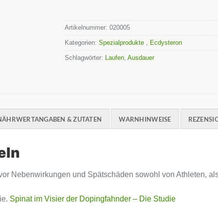
Artikelnummer:
020005
Kategorien:
Spezialprodukte
,
Ecdysteron
Schlagwörter:
Laufen
,
Ausdauer
NÄHRWERTANGABEN & ZUTATEN
WARNHINWEISE
REZENSIO
eln
 vor Nebenwirkungen und Spätschäden sowohl von Athleten, a
ie.
Spinat im Visier der Dopingfahnder – Die Studie