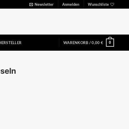
Newsletter
Anmelden
Wunschliste
0
HERSTELLER
WARENKORB /
0,00
€
seln