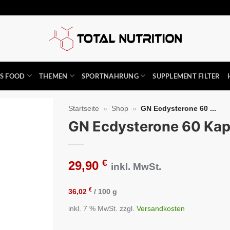
SS FOOD
THEMEN
SPORTNAHRUNG
SUPPLEMENT FILTER
Startseite
»
Shop
»
GN Ecdysterone 60 ...
GN Ecdysterone 60 Kap
Auf die
Wunschliste
€
29,90
inkl. MwSt.
€
36,02
/
100
g
inkl. 7 % MwSt.
zzgl.
Versandkosten