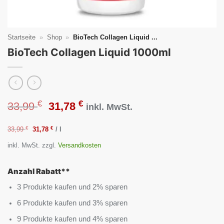
Startseite
»
Shop
»
BioTech Collagen Liquid ...
BioTech Collagen Liquid 1000ml
€
€
Ursprünglicher
Aktueller
33,99
31,78
inkl. MwSt.
Preis
Preis
€
Ursprünglicher
€
Aktueller
33,99
31,78
/
l
Preis
Preis
inkl. MwSt.
zzgl.
Versandkosten
war:
ist:
war:
ist:
33,99 €
31,78 €.
33,99 €
31,78 €.
Anzahl Rabatt**
3 Produkte kaufen und 2% sparen
6 Produkte kaufen und 3% sparen
9 Produkte kaufen und 4% sparen