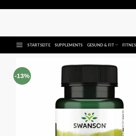
Zum
Inhalt
springen
STARTSEITE
SUPPLEMENTS
GESUND & FIT
FITNE
-13%