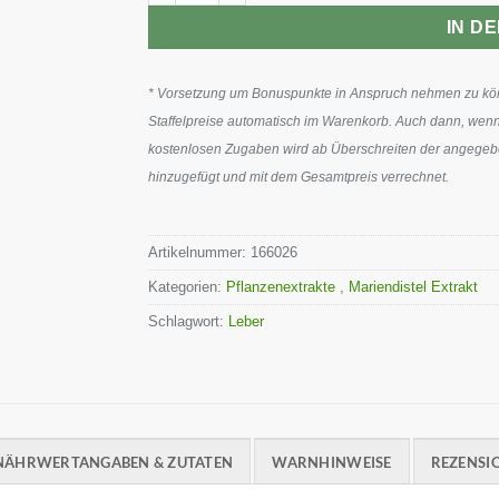
IN D
* Vorsetzung um Bonuspunkte in Anspruch nehmen zu könn
Staffelpreise automatisch im Warenkorb. Auch dann, wenn
kostenlosen Zugaben wird ab Überschreiten der angegeben
hinzugefügt und mit dem Gesamtpreis verrechnet.
Artikelnummer:
166026
Kategorien:
Pflanzenextrakte
,
Mariendistel Extrakt
Schlagwort:
Leber
NÄHRWERTANGABEN & ZUTATEN
WARNHINWEISE
REZENSIO