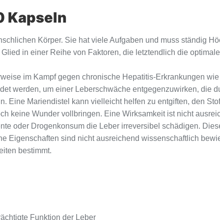
0 Kapseln
enschlichen Körper. Sie hat viele Aufgaben und muss ständig Höc
Glied in einer Reihe von Faktoren, die letztendlich die optima
rweise im Kampf gegen chronische Hepatitis-Erkrankungen wie H
t werden, um einer Leberschwäche entgegenzuwirken, die du
Eine Mariendistel kann vielleicht helfen zu entgiften, den Stof
och keine Wunder vollbringen. Eine Wirksamkeit ist nicht ausr
e oder Drogenkonsum die Leber irreversibel schädigen. Dieses
e Eigenschaften sind nicht ausreichend wissenschaftlich bewie
iten bestimmt.
rächtigte Funktion der Leber