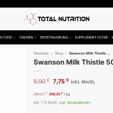
SS FOOD
THEMEN
SPORTNAHRUNG
SUPPLEMENT FILTER
Startseite
»
Shop
»
Swanson Milk Thistle ...
Swanson Milk Thistle 
Auf die
Wunschliste
€
€
Ursprünglicher
Aktueller
8,90
7,75
inkl. MwSt.
Preis
Preis
€
€
296,67
258,33
/
kg
inkl. 7 % MwSt.
zzgl.
Versandkosten
war:
ist: