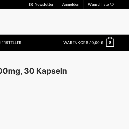
Newsletter
Anmelden
Wunschliste
0
HERSTELLER
WARENKORB /
0,00
€
500mg, 30 Kapseln