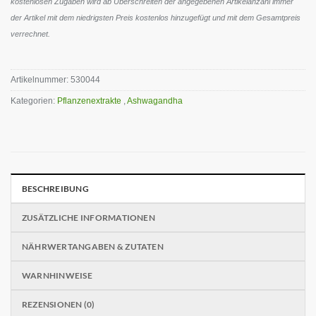
kostenlosen Zugaben wird ab Überschreiten der angegebenen Artikelanzahl immer
der Artikel mit dem niedrigsten Preis kostenlos hinzugefügt und mit dem Gesamtpreis
verrechnet.
Artikelnummer:
530044
Kategorien:
Pflanzenextrakte
,
Ashwagandha
BESCHREIBUNG
ZUSÄTZLICHE INFORMATIONEN
NÄHRWERTANGABEN & ZUTATEN
WARNHINWEISE
REZENSIONEN (0)