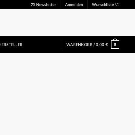
Newsletter
Anmelden
Wunschliste
0
HERSTELLER
WARENKORB /
0,00
€