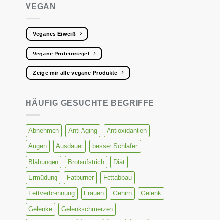
VEGAN
Veganes Eiweiß
Vegane Proteinriegel
Zeige mir alle vegane Produkte
HÄUFIG GESUCHTE BEGRIFFE
Abnehmen
Anti Aging
Antioxidantien
Augen
Ausdauer
besser Schlafen
Blähungen
Brotaufstrich
Diät
Ermüdung
Fatburner
Fettabbau
Fettverbrennung
Frauen
Gehirn
Gelenk
Gelenke
Gelenkschmerzen