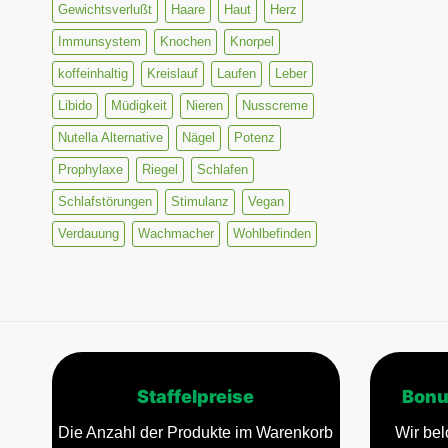
Gewichtsverlußt
Haare
Haut
Herz
Immunsystem
Knochen
Knorpel
koffeinhaltig
Kreislauf
Laufen
Leber
Libido
Müdigkeit
Nieren
Nusscreme
Nutella Alternative
Nägel
Potenz
Prophylaxe
Riegel
Schlafen
Schlafstörungen
Stimulanz
Vegan
Verdauung
Wachmacher
Wohlbefinden
Staffelpreise
Bonu
Die Anzahl der Produkte im Warenkorb
Wir bel