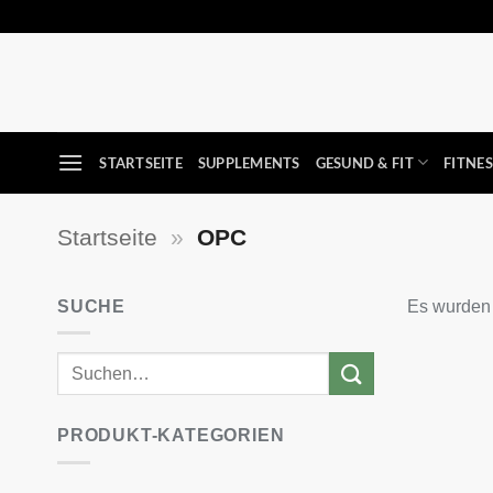
Zum
Inhalt
springen
STARTSEITE
SUPPLEMENTS
GESUND & FIT
FITNE
Startseite
»
OPC
SUCHE
Es wurden 
PRODUKT-KATEGORIEN