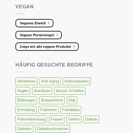
VEGAN
Veganes Eiweiß
Vegane Proteinriegel
Zeige mir alle vegane Produkte
HÄUFIG GESUCHTE BEGRIFFE
Abnehmen
Anti Aging
Antioxidantien
Augen
Ausdauer
besser Schlafen
Blähungen
Brotaufstrich
Diät
Ermüdung
Fatburner
Fettabbau
Fettverbrennung
Frauen
Gehirn
Gelenk
Gelenke
Gelenkschmerzen