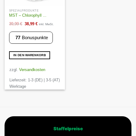
SPEZIALPRODUKTE
MST – Chlorophyll ...
Ursprünglicher
Aktueller
39,99
€
38,99
€
inkl. MwSt.
Preis
Preis
77
Bonuspunkte
war:
ist:
39,99 €
38,99 €.
IN DEN WARENKORB
zzgl.
Versandkosten
Lieferzeit:
1-3 (DE) | 3-5 (AT)
Werktage
Staffelpreise