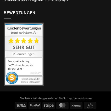
0 Kalorien und Fettgehalt in Kochsprays?
BEWERTUNGEN
Alle Preise inkl. der gesetzlichen MwSt. zzgl. Versandkosten
Visa
PayPal
Stripe
MasterCard
Klarna
Eps