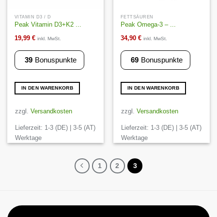
VITAMIN D3 / D
FETTSÄUREN
Peak Vitamin D3+K2 ...
Peak Omega-3 – ...
19,99
€
34,90
€
inkl. MwSt.
inkl. MwSt.
39
Bonuspunkte
69
Bonuspunkte
IN DEN WARENKORB
IN DEN WARENKORB
zzgl.
Versandkosten
zzgl.
Versandkosten
Lieferzeit:
1-3 (DE) | 3-5 (AT)
Lieferzeit:
1-3 (DE) | 3-5 (AT)
Werktage
Werktage
1
2
3