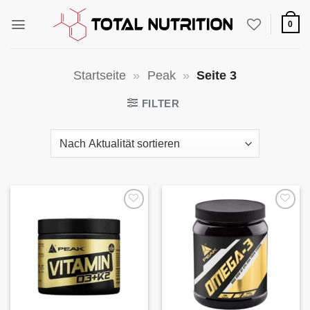
Zum
Inhalt
0
springen
Startseite
»
Peak
»
Seite 3
FILTER
Auf die
Auf die
Wunschliste
Wunschliste