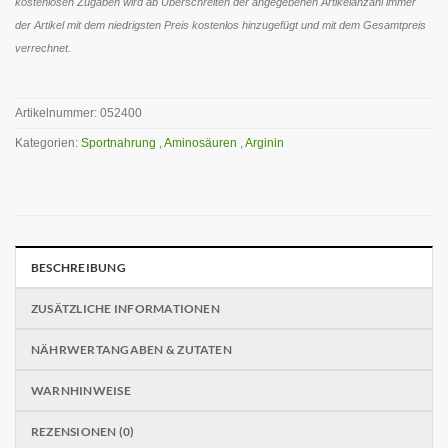
kostenlosen Zugaben wird ab Überschreiten der angegebenen Artikelanzahl immer
der Artikel mit dem niedrigsten Preis kostenlos hinzugefügt und mit dem Gesamtpreis
verrechnet.
Artikelnummer:
052400
Kategorien:
Sportnahrung
,
Aminosäuren
,
Arginin
BESCHREIBUNG
ZUSÄTZLICHE INFORMATIONEN
NÄHRWERTANGABEN & ZUTATEN
WARNHINWEISE
REZENSIONEN (0)