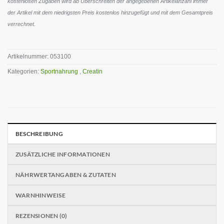
kostenlosen Zugaben wird ab Überschreiten der angegebenen Artikelanzahl immer
der Artikel mit dem niedrigsten Preis kostenlos hinzugefügt und mit dem Gesamtpreis
verrechnet.
Artikelnummer:
053100
Kategorien:
Sportnahrung
,
Creatin
BESCHREIBUNG
ZUSÄTZLICHE INFORMATIONEN
NÄHRWERTANGABEN & ZUTATEN
WARNHINWEISE
REZENSIONEN (0)