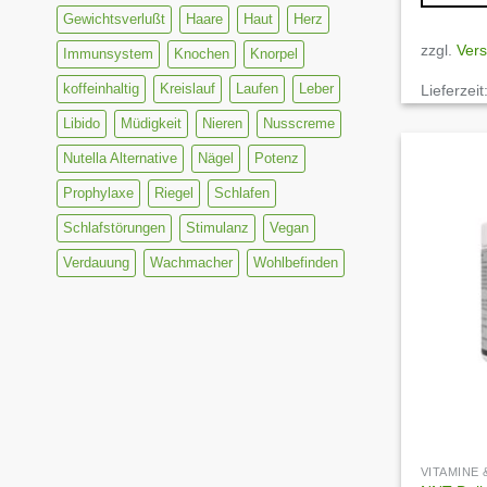
Gewichtsverlußt
Haare
Haut
Herz
zzgl.
Ver
Immunsystem
Knochen
Knorpel
koffeinhaltig
Kreislauf
Laufen
Leber
Lieferzeit
Libido
Müdigkeit
Nieren
Nusscreme
Nutella Alternative
Nägel
Potenz
Prophylaxe
Riegel
Schlafen
Schlafstörungen
Stimulanz
Vegan
Verdauung
Wachmacher
Wohlbefinden
VITAMINE