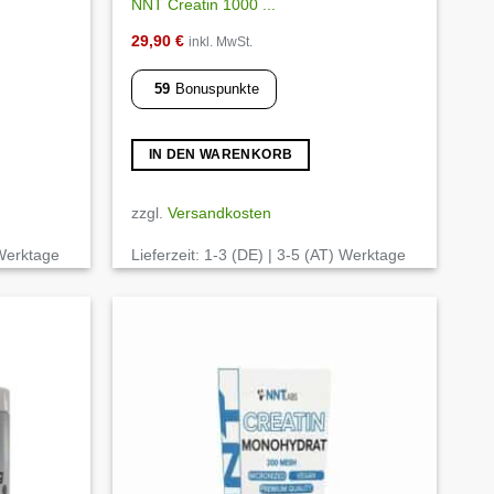
NNT Creatin 1000 ...
29,90
€
inkl. MwSt.
59
Bonuspunkte
IN DEN WARENKORB
zzgl.
Versandkosten
 Werktage
Lieferzeit:
1-3 (DE) | 3-5 (AT) Werktage
Auf die
Auf die
Wunschliste
Wunschliste