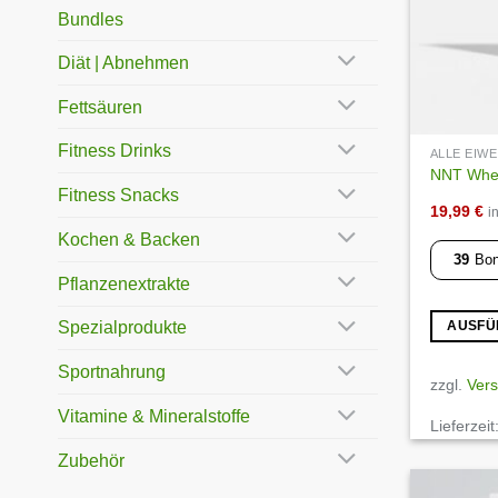
Bundles
Diät | Abnehmen
Fettsäuren
Fitness Drinks
ALLE EIW
NNT Whe
Fitness Snacks
19,99
€
i
Kochen & Backen
39
Bon
Pflanzenextrakte
Spezialprodukte
AUSFÜ
Dieses
Sportnahrung
Produkt
zzgl.
Ver
weist
Vitamine & Mineralstoffe
Lieferzeit
mehrere
Varianten
Zubehör
auf.