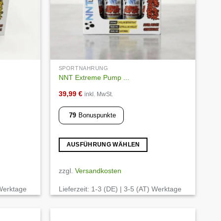
SPORTNAHRUNG
NNT Extreme Pump ...
39,99
€
inkl. MwSt.
79
Bonuspunkte
AUSFÜHRUNG WÄHLEN
Dieses
Produkt
zzgl.
Versandkosten
weist
 Werktage
Lieferzeit:
1-3 (DE) | 3-5 (AT) Werktage
mehrere
Varianten
auf.