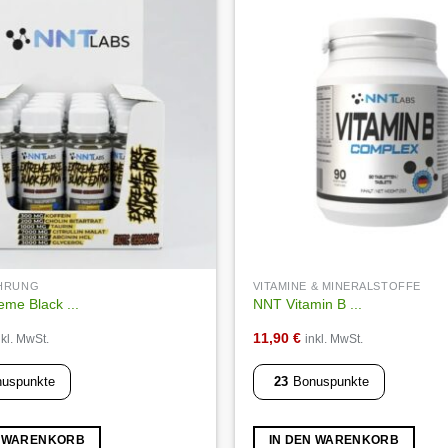
Die
Optionen
Auf die
Wunschliste
können
auf
der
ite
Produktseite
gewählt
werden
HRUNG
VITAMINE & MINERALSTOFFE
me Black ...
NNT Vitamin B ...
11,90
€
nkl. MwSt.
inkl. MwSt.
uspunkte
23
Bonuspunkte
N WARENKORB
IN DEN WARENKORB