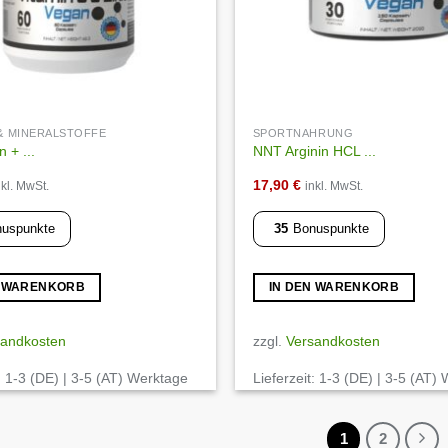
 & MINERALSTOFFE
SPORTNAHRUNG
 + ...
NNT Arginin HCL ...
17,90
€
nkl. MwSt.
inkl. MwSt.
uspunkte
35
Bonuspunkte
N WARENKORB
IN DEN WARENKORB
sandkosten
zzgl.
Versandkosten
:
1-3 (DE) | 3-5 (AT) Werktage
Lieferzeit:
1-3 (DE) | 3-5 (AT)
1
2