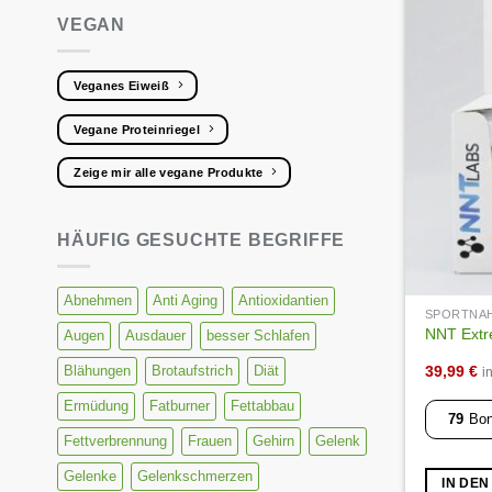
Die
VEGAN
Optionen
können
auf
Veganes Eiweiß
der
Vegane Proteinriegel
Produktse
gewählt
Zeige mir alle vegane Produkte
werden
HÄUFIG GESUCHTE BEGRIFFE
Abnehmen
Anti Aging
Antioxidantien
SPORTNA
NNT Extre
Augen
Ausdauer
besser Schlafen
39,99
€
Blähungen
Brotaufstrich
Diät
i
Ermüdung
Fatburner
Fettabbau
79
Bon
Fettverbrennung
Frauen
Gehirn
Gelenk
Gelenke
Gelenkschmerzen
IN DE