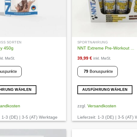
EISS SORTEN
SPORTNAHRUNG
y 450g
NNT Extreme Pre-Workout ...
39,99
€
nkl. MwSt.
inkl. MwSt.
uspunkte
79
Bonuspunkte
HRUNG WÄHLEN
AUSFÜHRUNG WÄHLEN
Dieses
Produkt
sandkosten
zzgl.
Versandkosten
weist
:
1-3 (DE) | 3-5 (AT) Werktage
Lieferzeit:
1-3 (DE) | 3-5 (AT)
mehrere
Varianten
auf.