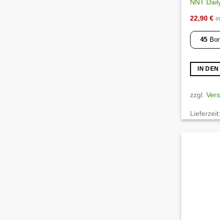
NNT Daily 
22,90
€
i
45
Bon
IN DE
zzgl.
Ver
Lieferzeit