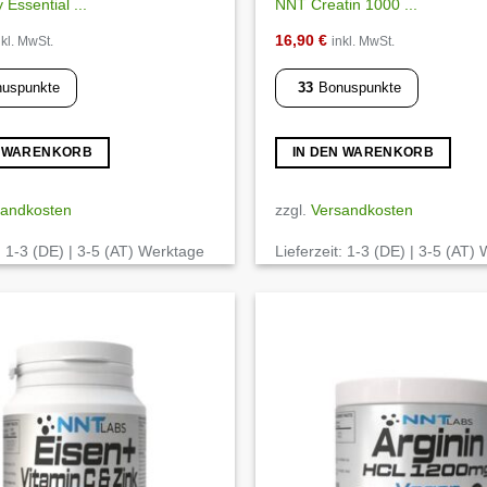
Essential ...
NNT Creatin 1000 ...
16,90
€
nkl. MwSt.
inkl. MwSt.
uspunkte
33
Bonuspunkte
N WARENKORB
IN DEN WARENKORB
sandkosten
zzgl.
Versandkosten
:
1-3 (DE) | 3-5 (AT) Werktage
Lieferzeit:
1-3 (DE) | 3-5 (AT)
Auf die
Wunschliste