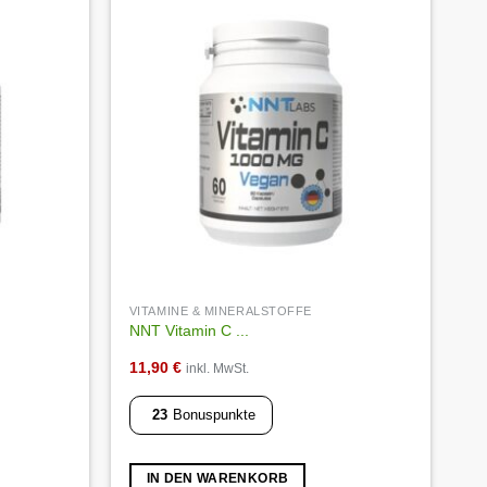
Die
Optionen
Auf die
Auf die
Wunschliste
Wunschliste
können
auf
der
Produktseite
gewählt
werden
VITAMINE & MINERALSTOFFE
NNT Vitamin C ...
11,90
€
inkl. MwSt.
23
Bonuspunkte
IN DEN WARENKORB