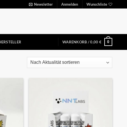
Newsletter
Anmelden
Wunschliste
0
HERSTELLER
WARENKORB /
0,00
€
Auf die
Auf die
Wunschliste
Wunschliste