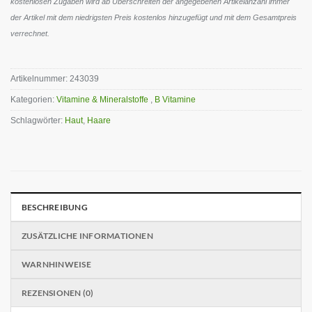
kostenlosen Zugaben wird ab Überschreiten der angegebenen Artikelanzahl immer
der Artikel mit dem niedrigsten Preis kostenlos hinzugefügt und mit dem Gesamtpreis
verrechnet.
Artikelnummer:
243039
Kategorien:
Vitamine & Mineralstoffe
,
B Vitamine
Schlagwörter:
Haut
,
Haare
BESCHREIBUNG
ZUSÄTZLICHE INFORMATIONEN
WARNHINWEISE
REZENSIONEN (0)