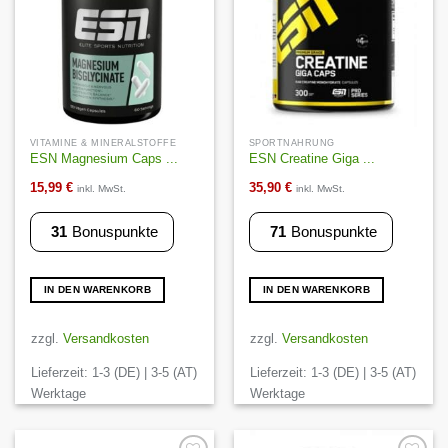
der
Produktseite
gewählt
werden
VITAMINE & MINERALSTOFFE
SPORTNAHRUNG
ESN Magnesium Caps ...
ESN Creatine Giga ...
15,99
€
35,90
€
inkl. MwSt.
inkl. MwSt.
31
Bonuspunkte
71
Bonuspunkte
IN DEN WARENKORB
IN DEN WARENKORB
zzgl.
Versandkosten
zzgl.
Versandkosten
Lieferzeit:
1-3 (DE) | 3-5 (AT)
Lieferzeit:
1-3 (DE) | 3-5 (AT)
Werktage
Werktage