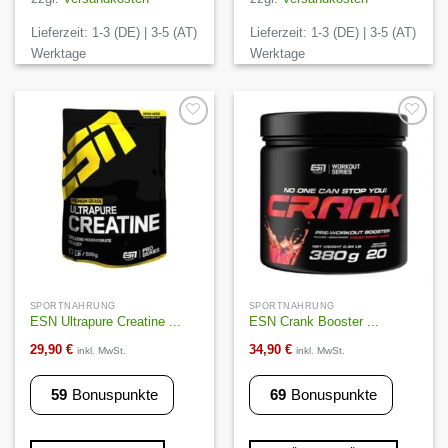
Lieferzeit:
1-3 (DE) | 3-5 (AT)
Lieferzeit:
1-3 (DE) | 3-5 (AT)
Werktage
Werktage
Auf die
Auf die
Wunschliste
Wunschliste
SPORTNAHRUNG
SPORTNAHRUNG
ESN Ultrapure Creatine ...
ESN Crank Booster ...
29,90
€
34,90
€
inkl. MwSt.
inkl. MwSt.
59
Bonuspunkte
69
Bonuspunkte