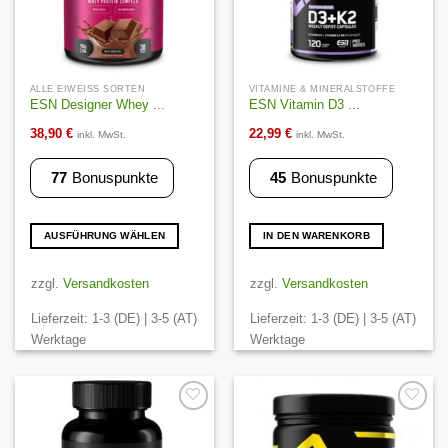
ALLE EIWEISS SORTEN
VITAMINE & MINERALSTOFFE
ESN Designer Whey ...
ESN Vitamin D3 ...
38,90
€
22,99
€
inkl. MwSt.
inkl. MwSt.
77
Bonuspunkte
45
Bonuspunkte
AUSFÜHRUNG WÄHLEN
IN DEN WARENKORB
Dieses
Produkt
zzgl.
Versandkosten
zzgl.
Versandkosten
weist
Lieferzeit:
1-3 (DE) | 3-5 (AT)
Lieferzeit:
1-3 (DE) | 3-5 (AT)
mehrere
Varianten
Werktage
Werktage
auf.
Die
Optionen
können
Auf die
Auf die
Wunschliste
Wunschliste
auf