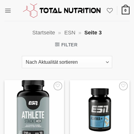
Zum
Inhalt
0
springen
Startseite
»
ESN
»
Seite 3
FILTER
Auf die
Auf die
Wunschliste
Wunschliste