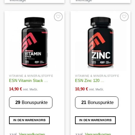
Auf die
Auf die
Wunschliste
Wunschliste
VITAMINE & MINERALSTOFFE
VITAMINE & MINERALSTOFFE
ESN Vitamin Stack ...
ESN Zinc 120 ...
14,90
€
10,90
€
inkl. MwSt.
inkl. MwSt.
29
Bonuspunkte
21
Bonuspunkte
IN DEN WARENKORB
IN DEN WARENKORB
zzgl.
Versandkosten
zzgl.
Versandkosten