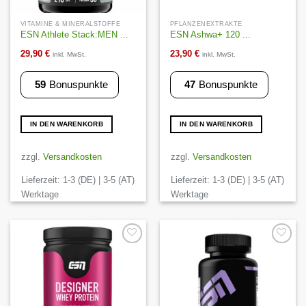
VITAMINE & MINERALSTOFFE
PFLANZENEXTRAKTE
ESN Athlete Stack:MEN ...
ESN Ashwa+ 120 ...
29,90
€
23,90
€
inkl. MwSt.
inkl. MwSt.
59
Bonuspunkte
47
Bonuspunkte
IN DEN WARENKORB
IN DEN WARENKORB
zzgl.
Versandkosten
zzgl.
Versandkosten
Lieferzeit:
1-3 (DE) | 3-5 (AT)
Lieferzeit:
1-3 (DE) | 3-5 (AT)
Werktage
Werktage
Auf die
Auf die
Wunschliste
Wunschliste