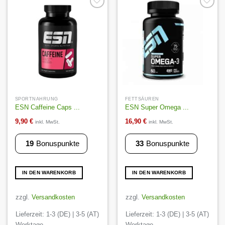
Auf die
Auf die
Wunschliste
Wunschliste
SPORTNAHRUNG
FETTSÄUREN
ESN Caffeine Caps ...
ESN Super Omega ...
9,90
€
16,90
€
inkl. MwSt.
inkl. MwSt.
19
Bonuspunkte
33
Bonuspunkte
IN DEN WARENKORB
IN DEN WARENKORB
zzgl.
Versandkosten
zzgl.
Versandkosten
Lieferzeit:
1-3 (DE) | 3-5 (AT)
Lieferzeit:
1-3 (DE) | 3-5 (AT)
Werktage
Werktage