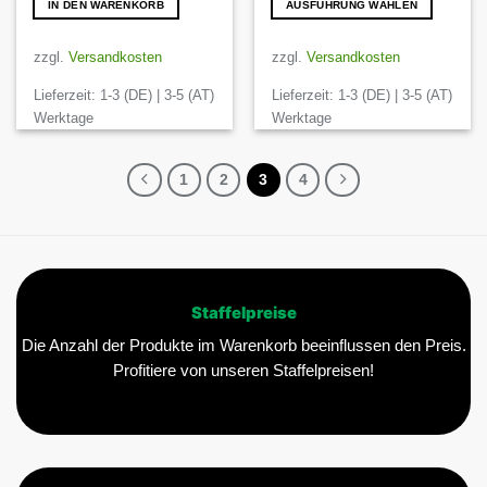
IN DEN WARENKORB
AUSFÜHRUNG WÄHLEN
Dieses
Produkt
zzgl.
Versandkosten
zzgl.
Versandkosten
weist
Lieferzeit:
1-3 (DE) | 3-5 (AT)
Lieferzeit:
1-3 (DE) | 3-5 (AT)
mehrere
Varianten
Werktage
Werktage
auf.
Die
1
2
3
4
Optionen
können
auf
der
Produktseite
gewählt
Staffelpreise
werden
Die Anzahl der Produkte im Warenkorb beeinflussen den Preis.
Profitiere von unseren Staffelpreisen!