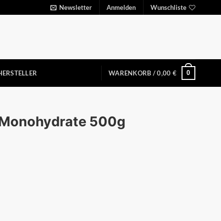
Newsletter
Anmelden
Wunschliste
0
HERSTELLER
WARENKORB /
0,00
€
e Monohydrate 500g