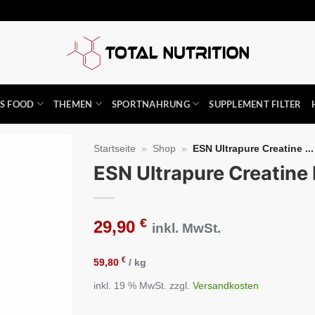
SS FOOD
THEMEN
SPORTNAHRUNG
SUPPLEMENT FILTER
Startseite
»
Shop
»
ESN Ultrapure Creatine ...
ESN Ultrapure Creatin
Auf die
Wunschliste
€
29,90
inkl. MwSt.
€
59,80
/
kg
inkl. 19 % MwSt.
zzgl.
Versandkosten