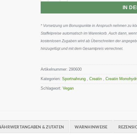
IN D
* Vorsetzung um Bonuspunkte in Anspruch nehmen zu könn
Staffelpreise automatisch im Warenkorb. Auch dann, wenn
kostenlosen Zugaben wird ab Überschreiten der angegeben
hinzugefügt und mit dem Gesamtpreis verrechnet.
Artikelnummer:
290600
Kategorien:
Sportnahrung
,
Creatin
,
Creatin Monohyd
Schlagwort:
Vegan
NÄHRWERTANGABEN & ZUTATEN
WARNHINWEISE
REZENSIO