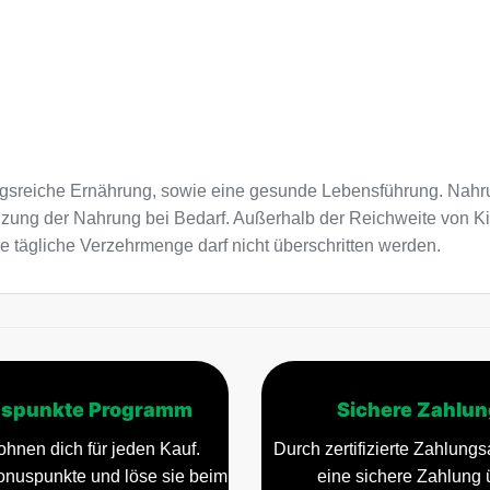
sreiche Ernährung, sowie eine gesunde Lebensführung. Nahru
nzung der Nahrung bei Bedarf. Außerhalb der Reichweite von K
e tägliche Verzehrmenge darf nicht überschritten werden.
spunkte Programm
Sichere Zahlun
ohnen dich für jeden Kauf.
Durch zertifizierte Zahlungsa
nuspunkte und löse sie beim
eine sichere Zahlung 