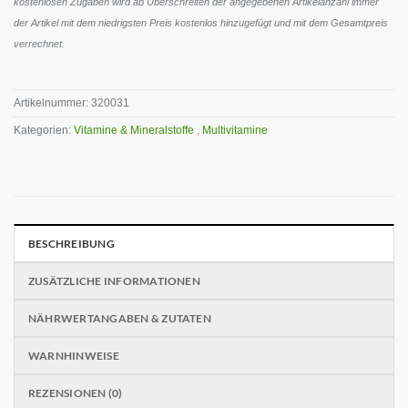
kostenlosen Zugaben wird ab Überschreiten der angegebenen Artikelanzahl immer
der Artikel mit dem niedrigsten Preis kostenlos hinzugefügt und mit dem Gesamtpreis
verrechnet.
Artikelnummer:
320031
Kategorien:
Vitamine & Mineralstoffe
,
Multivitamine
BESCHREIBUNG
ZUSÄTZLICHE INFORMATIONEN
NÄHRWERTANGABEN & ZUTATEN
WARNHINWEISE
REZENSIONEN (0)