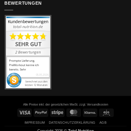
BEWERTUNGEN
Alle Preise inkl. der gesetzlichen MwSt. zzgl. Versandkosten
Visa
PayPal
Stripe
MasterCard
Klarna
Eps
IMPRESSUM
DATENSCHUTZERKLÄRUNG
AGB
Copyright 2026 ©
Total Nutrition