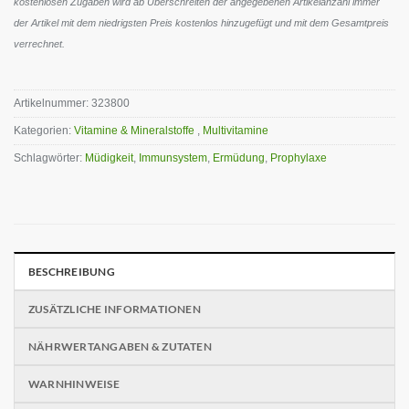
kostenlosen Zugaben wird ab Überschreiten der angegebenen Artikelanzahl immer
der Artikel mit dem niedrigsten Preis kostenlos hinzugefügt und mit dem Gesamtpreis
verrechnet.
Artikelnummer:
323800
Kategorien:
Vitamine & Mineralstoffe
,
Multivitamine
Schlagwörter:
Müdigkeit
,
Immunsystem
,
Ermüdung
,
Prophylaxe
BESCHREIBUNG
ZUSÄTZLICHE INFORMATIONEN
NÄHRWERTANGABEN & ZUTATEN
WARNHINWEISE