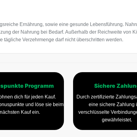
sreiche Ernährung, sowie eine gesunde Lebensführung. Nahru
nzung der Nahrung bei Bedarf. Außerhalb der Reichweite von K
e tägliche Verzehrmenge darf nicht überschritten werden.
spunkte Programm
Sichere Zahlun
ohnen dich für jeden Kauf.
Durch zertifizierte Zahlungsa
nuspunkte und löse sie beim
eine sichere Zahlung 
nächsten Kauf ein.
verschlüsselte Verbindun
gewährleistet.