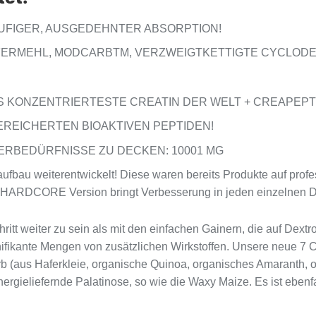
TUFIGER, AUSGEDEHNTER ABSORPTION!
ERMEHL, MODCARBTM, VERZWEIGTKETTIGTE CYCLODE
 KONZENTRIERTESTE CREATIN DER WELT + CREAPEPT
EREICHERTEN BIOAKTIVEN PEPTIDEN!
ERBEDÜRFNISSE ZU DECKEN: 10001 MG
ufbau weiterentwickelt! Diese waren bereits Produkte auf pr
HARDCORE Version bringt Verbesserung in jeden einzelnen De
tt weiter zu sein als mit den einfachen Gainern, die auf Dext
ignifikante Mengen von zusätzlichen Wirkstoffen. Unsere neue 7
rb (aus Haferkleie, organische Quinoa, organisches Amaranth,
ergieliefernde Palatinose, so wie die Waxy Maize. Es ist ebenfa