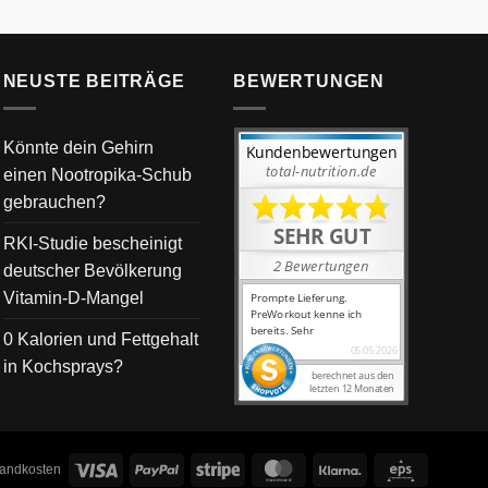
NEUSTE BEITRÄGE
BEWERTUNGEN
Könnte dein Gehirn
einen Nootropika-Schub
gebrauchen?
RKI-Studie bescheinigt
deutscher Bevölkerung
Vitamin-D-Mangel
0 Kalorien und Fettgehalt
in Kochsprays?
Visa
PayPal
Stripe
MasterCard
Klarna
Eps
rsandkosten