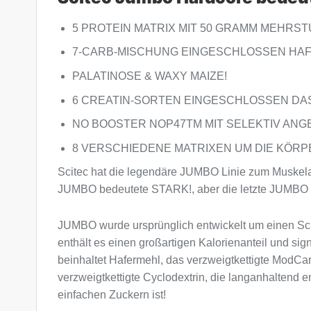
5 PROTEIN MATRIX MIT 50 GRAMM MEHRS
7-CARB-MISCHUNG EINGESCHLOSSEN HAF
PALATINOSE & WAXY MAIZE!
6 CREATIN-SORTEN EINGESCHLOSSEN DAS
NO BOOSTER NOP47TM MIT SELEKTIV ANG
8 VERSCHIEDENE MATRIXEN UM DIE KÖRP
Scitec hat die legendäre JUMBO Linie zum Muskela
JUMBO bedeutete STARK!, aber die letzte JUMBO 
JUMBO wurde ursprünglich entwickelt um einen Schri
enthält es einen großartigen Kalorienanteil und s
beinhaltet Hafermehl, das verzweigtkettigte ModCa
verzweigtkettigte Cyclodextrin, die langanhaltend en
einfachen Zuckern ist!