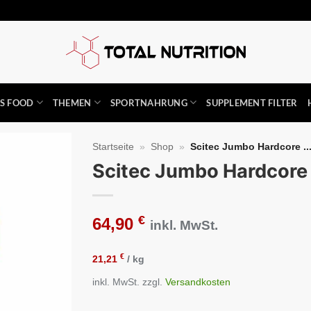
SS FOOD
THEMEN
SPORTNAHRUNG
SUPPLEMENT FILTER
Startseite
»
Shop
»
Scitec Jumbo Hardcore ..
Scitec Jumbo Hardcor
Auf die
Wunschliste
€
64,90
inkl. MwSt.
€
21,21
/
kg
inkl. MwSt.
zzgl.
Versandkosten