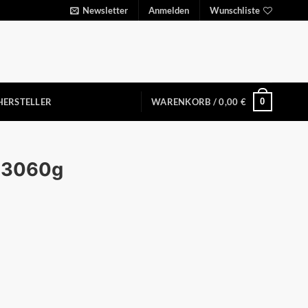
Newsletter
Anmelden
Wunschliste
0
HERSTELLER
WARENKORB /
0,00
€
.
e 3060g