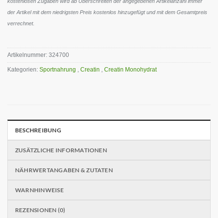
kostenlosen Zugaben wird ab Überschreiten der angegebenen Artikelanzahl immer
der Artikel mit dem niedrigsten Preis kostenlos hinzugefügt und mit dem Gesamtpreis
verrechnet.
Artikelnummer:
324700
Kategorien:
Sportnahrung
,
Creatin
,
Creatin Monohydrat
BESCHREIBUNG
ZUSÄTZLICHE INFORMATIONEN
NÄHRWERTANGABEN & ZUTATEN
WARNHINWEISE
REZENSIONEN (0)