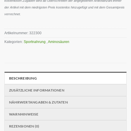
kostenlosen Zugaben wird ab Überschreiten der angegebenen Artikelanzahl immer
der Artikel mit dem niedrigsten Preis kostenlos hinzugefügt und mit dem Gesamtpreis
verrechnet.
Artikelnummer:
322300
Kategorien:
Sportnahrung
,
Aminosäuren
BESCHREIBUNG
ZUSÄTZLICHE INFORMATIONEN
NÄHRWERTANGABEN & ZUTATEN
WARNHINWEISE
REZENSIONEN (0)