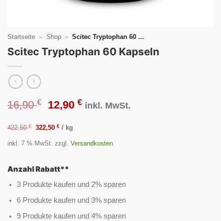
Startseite
»
Shop
»
Scitec Tryptophan 60 ...
Scitec Tryptophan 60 Kapseln
€
€
Ursprünglicher
Aktueller
16,90
12,90
inkl. MwSt.
Preis
Preis
€
€
422,50
322,50
/
kg
inkl. 7 % MwSt.
zzgl.
Versandkosten
war:
ist:
16,90 €
12,90 €.
Anzahl Rabatt**
3 Produkte kaufen und 2% sparen
6 Produkte kaufen und 3% sparen
9 Produkte kaufen und 4% sparen