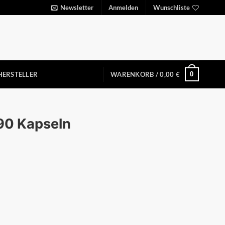
Newsletter
Anmelden
Wunschliste
0
HERSTELLER
WARENKORB /
0,00
€
 90 Kapseln