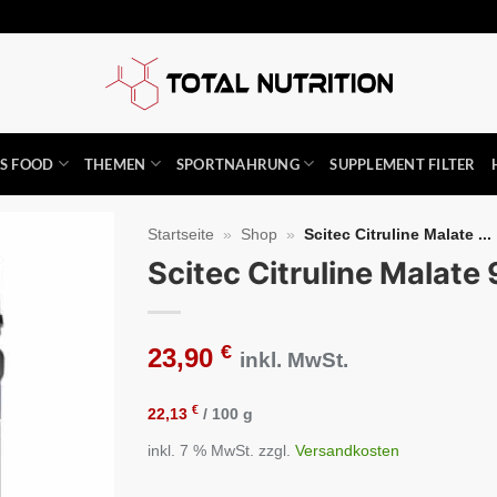
SS FOOD
THEMEN
SPORTNAHRUNG
SUPPLEMENT FILTER
Startseite
»
Shop
»
Scitec Citruline Malate ...
Scitec Citruline Malate
Auf die
Wunschliste
€
23,90
inkl. MwSt.
€
22,13
/
100
g
inkl. 7 % MwSt.
zzgl.
Versandkosten