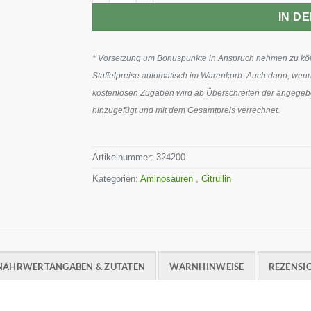
IN D
* Vorsetzung um Bonuspunkte in Anspruch nehmen zu könn
Staffelpreise automatisch im Warenkorb. Auch dann, wenn
kostenlosen Zugaben wird ab Überschreiten der angegeben
hinzugefügt und mit dem Gesamtpreis verrechnet.
Artikelnummer:
324200
Kategorien:
Aminosäuren
,
Citrullin
NÄHRWERTANGABEN & ZUTATEN
WARNHINWEISE
REZENSIO