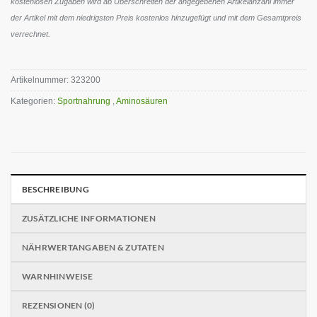
kostenlosen Zugaben wird ab Überschreiten der angegebenen Artikelanzahl immer
der Artikel mit dem niedrigsten Preis kostenlos hinzugefügt und mit dem Gesamtpreis
verrechnet.
Artikelnummer:
323200
Kategorien:
Sportnahrung
,
Aminosäuren
BESCHREIBUNG
ZUSÄTZLICHE INFORMATIONEN
NÄHRWERTANGABEN & ZUTATEN
WARNHINWEISE
REZENSIONEN (0)