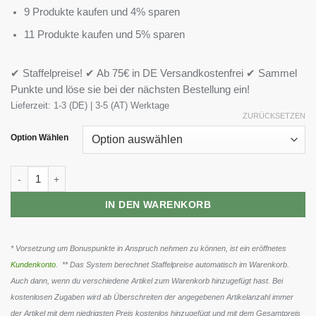
9 Produkte kaufen und 4% sparen
11 Produkte kaufen und 5% sparen
✔ Staffelpreise! ✔ Ab 75€ in DE Versandkostenfrei ✔ Sammel
Punkte und löse sie bei der nächsten Bestellung ein!
Lieferzeit:
1-3 (DE) | 3-5 (AT) Werktage
ZURÜCKSETZEN
Option Wählen
XXL Nutrition N'Joy Protein Drink 6 x 310ml Menge
IN DEN WARENKORB
* Vorsetzung um Bonuspunkte in Anspruch nehmen zu können, ist ein eröffnetes
Kundenkonto
. ** Das System berechnet Staffelpreise automatisch im Warenkorb.
Auch dann, wenn du verschiedene Artikel zum Warenkorb hinzugefügt hast. Bei
kostenlosen Zugaben wird ab Überschreiten der angegebenen Artikelanzahl immer
der Artikel mit dem niedrigsten Preis kostenlos hinzugefügt und mit dem Gesamtpreis