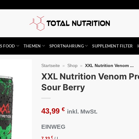
SS FOOD
THEMEN
SPORTNAHRUNG
SUPPLEMENT FILTER
Startseite
»
Shop
»
XXL Nutrition Venom ...
XXL Nutrition Venom P
Auf die
Sour Berry
Wunschliste
€
43,99
inkl. MwSt.
EINWEG
€
7,33
/
l