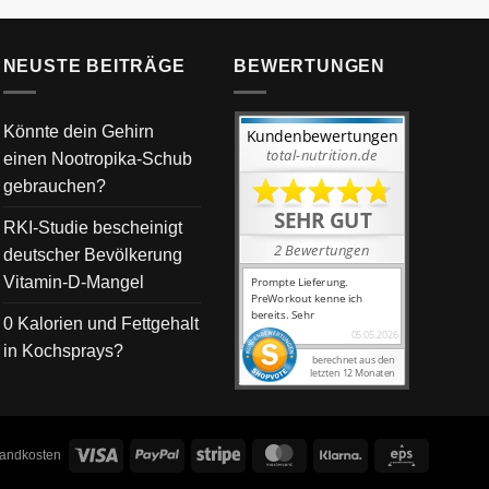
NEUSTE BEITRÄGE
BEWERTUNGEN
Könnte dein Gehirn
einen Nootropika-Schub
gebrauchen?
RKI-Studie bescheinigt
deutscher Bevölkerung
Vitamin-D-Mangel
0 Kalorien und Fettgehalt
in Kochsprays?
Visa
PayPal
Stripe
MasterCard
Klarna
Eps
rsandkosten