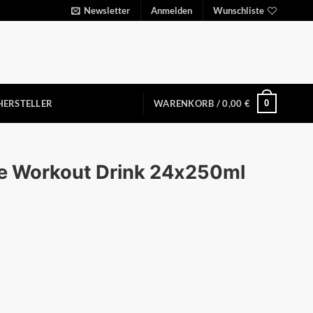
Newsletter
Anmelden
Wunschliste
0
HERSTELLER
WARENKORB /
0,00
€
re Workout Drink 24x250ml