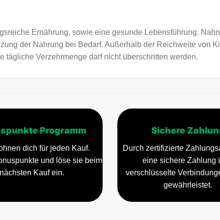
sreiche Ernährung, sowie eine gesunde Lebensführung. Nahru
nzung der Nahrung bei Bedarf. Außerhalb der Reichweite von K
e tägliche Verzehrmenge darf nicht überschritten werden.
spunkte Programm
Sichere Zahlun
ohnen dich für jeden Kauf.
Durch zertifizierte Zahlungsa
nuspunkte und löse sie beim
eine sichere Zahlung 
nächsten Kauf ein.
verschlüsselte Verbindun
gewährleistet.