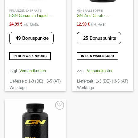
PFLANZENEXTRAKTE
MINERALSTOFFE
ESN Curcumin Liquid ...
GN Zinc Citrate ...
24,99
€
12,90
€
inkl. MwSt.
inkl. MwSt.
49
Bonuspunkte
25
Bonuspunkte
IN DEN WARENKORB
IN DEN WARENKORB
zzgl.
Versandkosten
zzgl.
Versandkosten
Lieferzeit:
1-3 (DE) | 3-5 (AT)
Lieferzeit:
1-3 (DE) | 3-5 (AT)
Werktage
Werktage
Auf die
Wunschliste