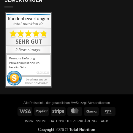
BEWERTUNGEN
Alle Preise inkl. der gesetzlichen MwSt. zzgl. Versandkosten
Visa
PayPal
Stripe
MasterCard
Klarna
Eps
IMPRESSUM
DATENSCHUTZERKLÄRUNG
AGB
Copyright 2026 ©
Total Nutrition