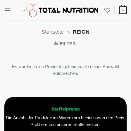
Zum
Inhalt
0
springen
Startseite
»
REIGN
FILTER
Es wurden keine Produkte gefunden, die deiner Auswahl
entsprechen.
Staffelpreise
Die Anzahl der Produkte im Warenkorb beeinflussen den Preis.
Profitiere von unseren Staffelpreisen!