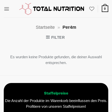
Zum
Inhalt
0
springen
Startseite
»
Per4m
FILTER
Es wurden keine Produkte gefunden, die deiner Auswahl
entsprechen.
Staffelpreise
Die Anzahl der Produkte im Warenkorb beeinflussen den Preis.
Profitiere von unseren Staffelpreisen!