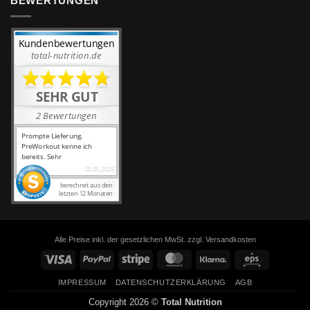
BEWERTUNGEN
Alle Preise inkl. der gesetzlichen MwSt. zzgl. Versandkosten
Visa
PayPal
Stripe
MasterCard
Klarna
Eps
IMPRESSUM
DATENSCHUTZERKLÄRUNG
AGB
Copyright 2026 ©
Total Nutrition