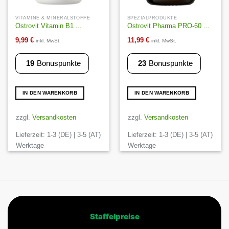
VITAMINE & MINERALSTOFFE
SPEZIALPRODUKTE
Ostrovit Vitamin B1 ...
Ostrovit Pharma PRO-60 ...
9,99
€
11,99
€
inkl. MwSt.
inkl. MwSt.
19
Bonuspunkte
23
Bonuspunkte
IN DEN WARENKORB
IN DEN WARENKORB
zzgl.
Versandkosten
zzgl.
Versandkosten
Lieferzeit:
1-3 (DE) | 3-5 (AT)
Lieferzeit:
1-3 (DE) | 3-5 (AT)
Werktage
Werktage
Staffelpreise