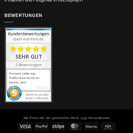
0 Kalorien und Fettgehalt in Kochsprays?
BEWERTUNGEN
Alle Preise inkl. der gesetzlichen MwSt. zzgl. Versandkosten
Visa
PayPal
Stripe
MasterCard
Klarna
Eps