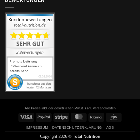
BEWERTUNGEN
Alle Preise inkl. der gesetzlichen MwSt. zzgl. Versandkosten
Visa
PayPal
Stripe
MasterCard
Klarna
Eps
IMPRESSUM
DATENSCHUTZERKLÄRUNG
AGB
Copyright 2026 ©
Total Nutrition